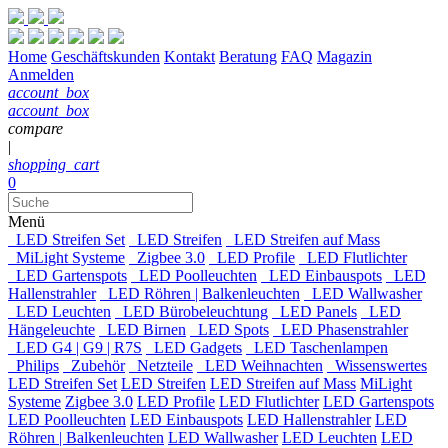
Home
Geschäftskunden
Kontakt
Beratung
FAQ
Magazin
Anmelden
account_box
account_box
compare
|
shopping_cart
0
Menü
LED Streifen Set
LED Streifen
LED Streifen auf Mass
MiLight Systeme
Zigbee 3.0
LED Profile
LED Flutlichter
LED Gartenspots
LED Poolleuchten
LED Einbauspots
LED
Hallenstrahler
LED Röhren | Balkenleuchten
LED Wallwasher
LED Leuchten
LED Bürobeleuchtung
LED Panels
LED
Hängeleuchte
LED Birnen
LED Spots
LED Phasenstrahler
LED G4 | G9 | R7S
LED Gadgets
LED Taschenlampen
Philips
Zubehör
Netzteile
LED Weihnachten
Wissenswertes
LED Streifen Set
LED Streifen
LED Streifen auf Mass
MiLight
Systeme
Zigbee 3.0
LED Profile
LED Flutlichter
LED Gartenspots
LED Poolleuchten
LED Einbauspots
LED Hallenstrahler
LED
Röhren | Balkenleuchten
LED Wallwasher
LED Leuchten
LED