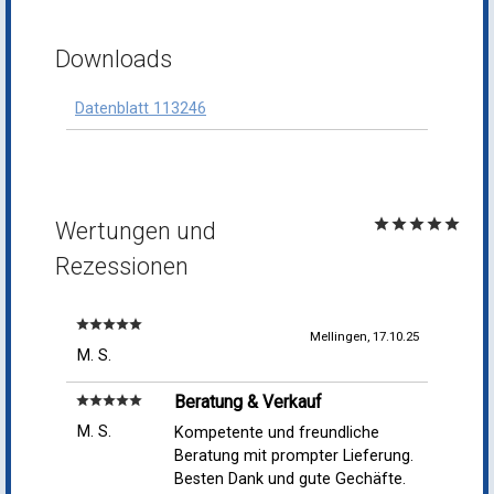
Downloads
Datenblatt 113246
star
star
star
star
star
Wertungen und
Rezessionen
star
star
star
star
star
Mellingen, 17.10.25
M. S.
Beratung & Verkauf
star
star
star
star
star
M. S.
Kompetente und freundliche
Beratung mit prompter Lieferung.
Besten Dank und gute Gechäfte.