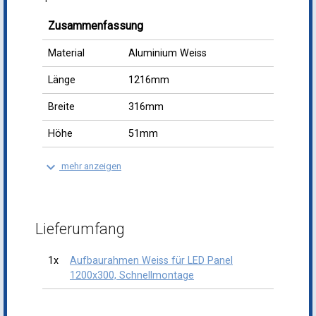
Zusammenfassung
Material
Aluminium Weiss
Länge
1216mm
Breite
316mm
Höhe
51mm
keyboard_arrow_down
mehr anzeigen
Lieferumfang
1x
Aufbaurahmen Weiss für LED Panel
1200x300, Schnellmontage