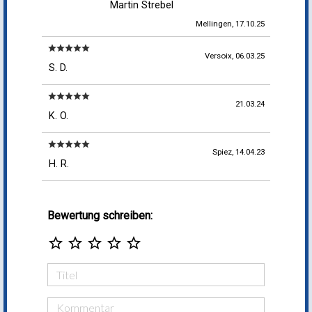
Martin Strebel
Mellingen, 17.10.25
star
star
star
star
star
Versoix, 06.03.25
S. D.
star
star
star
star
star
21.03.24
K. O.
star
star
star
star
star
Spiez, 14.04.23
H. R.
Bewertung schreiben:
star_border
star_border
star_border
star_border
star_border