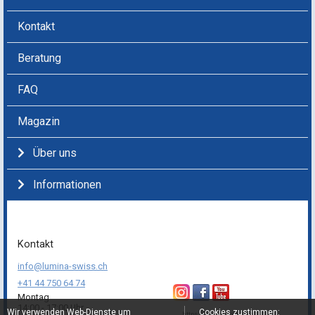
Kontakt
Beratung
FAQ
Magazin
Über uns
Informationen
Kontakt
info@lumina-swiss.ch
+41 44 750 64 74
Montag
14:00 - 17:00 Uhr
Wir verwenden Web-Dienste um
Cookies zustimmen:
https://lumina-swiss.ch