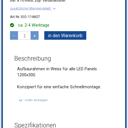
inkl.
8.1% mwst,
zzgl. Versandkosten
keyboard_arrow_down
zusätzlicher Mengenrabatt
ISO-114607
ca. 2-4 Werktage
in den Warenkorb
-
+
Beschreibung
Aufbaurahmen in Weiss für alle LED Panels
1200x300.
Konzipiert für eine einfache Schnellmontage.
keyboard_arrow_down
mehr anzeigen
Spezifikationen