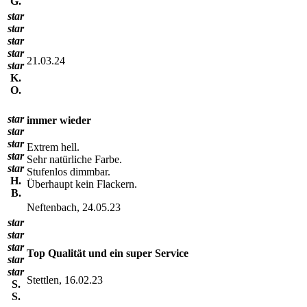
G.
star
star
star
star
21.03.24
star
K.
O.
star
immer wieder
star
star
Extrem hell.
star
Sehr natürliche Farbe.
star
Stufenlos dimmbar.
H.
Überhaupt kein Flackern.
B.
Neftenbach, 24.05.23
star
star
star
Top Qualität und ein super Service
star
star
Stettlen, 16.02.23
S.
S.