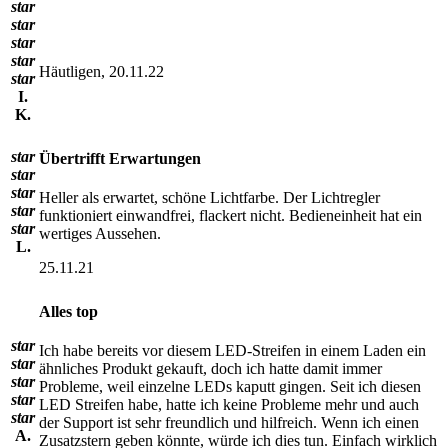
star
star
star
star
Häutligen, 20.11.22
star
I.
K.
star
Übertrifft Erwartungen
star
star
Heller als erwartet, schöne Lichtfarbe. Der Lichtregler
star
funktioniert einwandfrei, flackert nicht. Bedieneinheit hat ein
star
wertiges Aussehen.
L.
25.11.21
Alles top
star
Ich habe bereits vor diesem LED-Streifen in einem Laden ein
star
ähnliches Produkt gekauft, doch ich hatte damit immer
star
Probleme, weil einzelne LEDs kaputt gingen. Seit ich diesen
star
LED Streifen habe, hatte ich keine Probleme mehr und auch
star
der Support ist sehr freundlich und hilfreich. Wenn ich einen
A.
Zusatzstern geben könnte, würde ich dies tun. Einfach wirklich