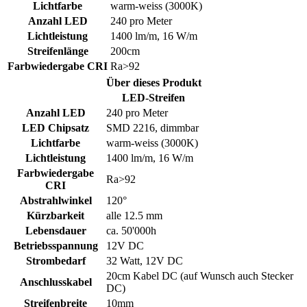
Lichtfarbe
warm-weiss (3000K)
Anzahl LED
240 pro Meter
Lichtleistung
1400 lm/m, 16 W/m
Streifenlänge
200cm
Farbwiedergabe CRI
Ra>92
Über dieses Produkt
LED-Streifen
Anzahl LED
240 pro Meter
LED Chipsatz
SMD 2216, dimmbar
Lichtfarbe
warm-weiss (3000K)
Lichtleistung
1400 lm/m, 16 W/m
Farbwiedergabe
Ra>92
CRI
Abstrahlwinkel
120°
Kürzbarkeit
alle 12.5 mm
Lebensdauer
ca. 50'000h
Betriebsspannung
12V DC
Strombedarf
32 Watt, 12V DC
20cm Kabel DC (auf Wunsch auch Stecker
Anschlusskabel
DC)
Streifenbreite
10mm