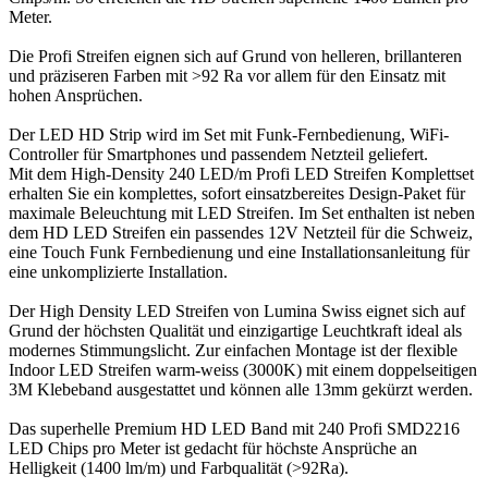
Meter.
Die Profi Streifen eignen sich auf Grund von helleren, brillanteren
und präziseren Farben mit >92 Ra vor allem für den Einsatz mit
hohen Ansprüchen.
Der LED HD Strip wird im Set mit Funk-Fernbedienung, WiFi-
Controller für Smartphones und passendem Netzteil geliefert.
Mit dem High-Density 240 LED/m Profi LED Streifen Komplettset
erhalten Sie ein komplettes, sofort einsatzbereites Design-Paket für
maximale Beleuchtung mit LED Streifen. Im Set enthalten ist neben
dem HD LED Streifen ein passendes 12V Netzteil für die Schweiz,
eine Touch Funk Fernbedienung und eine Installationsanleitung für
eine unkomplizierte Installation.
Der High Density LED Streifen von Lumina Swiss eignet sich auf
Grund der höchsten Qualität und einzigartige Leuchtkraft ideal als
modernes Stimmungslicht. Zur einfachen Montage ist der flexible
Indoor LED Streifen warm-weiss (3000K) mit einem doppelseitigen
3M Klebeband ausgestattet und können alle 13mm gekürzt werden.
Das superhelle Premium HD LED Band mit 240 Profi SMD2216
LED Chips pro Meter ist gedacht für höchste Ansprüche an
Helligkeit (1400 lm/m) und Farbqualität (>92Ra).