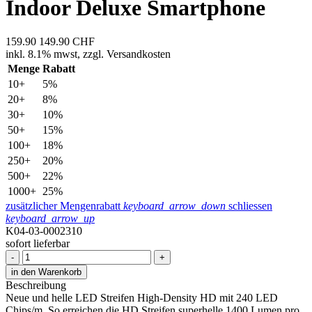
Indoor Deluxe Smartphone
159.90
149.90
CHF
inkl.
8.1% mwst,
zzgl. Versandkosten
Menge
Rabatt
10+
5%
20+
8%
30+
10%
50+
15%
100+
18%
250+
20%
500+
22%
1000+
25%
zusätzlicher Mengenrabatt
keyboard_arrow_down
schliessen
keyboard_arrow_up
K04-03-0002310
sofort lieferbar
-
+
in den Warenkorb
Beschreibung
Neue und helle LED Streifen High-Density HD mit 240 LED
Chips/m. So erreichen die HD Streifen superhelle 1400 Lumen pro