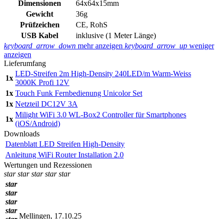
Dimensionen
64x64x15mm
Gewicht
36g
Prüfzeichen
CE, RohS
USB Kabel
inklusive (1 Meter Länge)
keyboard_arrow_down
mehr anzeigen
keyboard_arrow_up
weniger
anzeigen
Lieferumfang
LED-Streifen 2m High-Density 240LED/m Warm-Weiss
1x
3000K Profi 12V
1x
Touch Funk Fernbedienung Unicolor Set
1x
Netzteil DC12V 3A
Milight WiFi 3.0 WL-Box2 Controller für Smartphones
1x
(iOS/Android)
Downloads
Datenblatt LED Streifen High-Density
Anleitung WiFi Router Installation 2.0
Wertungen und Rezessionen
star
star
star
star
star
star
star
star
star
Mellingen, 17.10.25