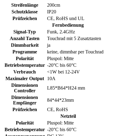
Streifenlänge
200cm
Schutzklasse
IP20
Prüfzeichen
CE, RoHS und UL
Fernbedienung
Signal-Typ
Funk, 2.4GHz
Anzahl Tasten
Touchrad mit 5 Zusatztasten
Dimmbarkeit
ja
Programme
keine, dimmbar per Touchrad
Polarität
Pluspol: Mitte
Betriebstemperatur
-20°C bis 60°C
Verbrauch
<1W bei 12-24V
Maximaler Output
10A
Dimensionen
L85*B64*H24 mm
Controller
Dimensionen
84*44*23mm
Empfänger
Prüfzeichen
CE, RoHS
Netzteil
Polarität
Pluspol: Mitte
Betriebstemperatur
-20°C bis 60°C