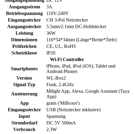
Ausgangsspannung
DC 12V
Ausgangsstrom
3A
Betriebsspannung
110V-240V
Eingangsstecker
CH 3-Pol Netzstecker
Ausgangsstecker
5.5mm/2.1mm DC-Hohlstecker
Leistung
36W
Dimensionen
116*54*34mm (Länge*Breite*Tiefe)
Prüfzeichen
CE, UL, RoHS
Schutzklasse
IP20
Wi-Fi Controller
iPhone, iPad, iPod (iOS); Tablet und
Smartphones
Android-Phones
Version
WL-Box2
Signal-Typ
Funk, 2.4GHz
Milight App, Alexa, Google Assistant (Tuya
Ansteuerung
App)
App
gratis ('MiBoxer')
Eingangsstecker
USB (Netzstecker inklusive)
Input
Spannung
Strombedarf
DC 5V 500mA
Verbrauch
2.3W