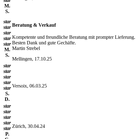
star
M.
S.
star
Beratung & Verkauf
star
star
Kompetente und freundliche Beratung mit prompter Lieferung.
star
Besten Dank und gute Gechäfte.
star
Martin Strebel
M.
S.
Mellingen, 17.10.25
star
star
star
star
Versoix, 06.03.25
star
S.
D.
star
star
star
star
Zürich, 30.04.24
star
P.