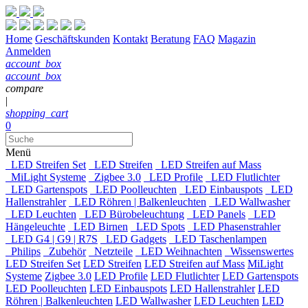
Home
Geschäftskunden
Kontakt
Beratung
FAQ
Magazin
Anmelden
account_box
account_box
compare
|
shopping_cart
0
Menü
LED Streifen Set
LED Streifen
LED Streifen auf Mass
MiLight Systeme
Zigbee 3.0
LED Profile
LED Flutlichter
LED Gartenspots
LED Poolleuchten
LED Einbauspots
LED
Hallenstrahler
LED Röhren | Balkenleuchten
LED Wallwasher
LED Leuchten
LED Bürobeleuchtung
LED Panels
LED
Hängeleuchte
LED Birnen
LED Spots
LED Phasenstrahler
LED G4 | G9 | R7S
LED Gadgets
LED Taschenlampen
Philips
Zubehör
Netzteile
LED Weihnachten
Wissenswertes
LED Streifen Set
LED Streifen
LED Streifen auf Mass
MiLight
Systeme
Zigbee 3.0
LED Profile
LED Flutlichter
LED Gartenspots
LED Poolleuchten
LED Einbauspots
LED Hallenstrahler
LED
Röhren | Balkenleuchten
LED Wallwasher
LED Leuchten
LED