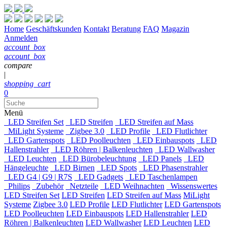
Home
Geschäftskunden
Kontakt
Beratung
FAQ
Magazin
Anmelden
account_box
account_box
compare
|
shopping_cart
0
Menü
LED Streifen Set
LED Streifen
LED Streifen auf Mass
MiLight Systeme
Zigbee 3.0
LED Profile
LED Flutlichter
LED Gartenspots
LED Poolleuchten
LED Einbauspots
LED
Hallenstrahler
LED Röhren | Balkenleuchten
LED Wallwasher
LED Leuchten
LED Bürobeleuchtung
LED Panels
LED
Hängeleuchte
LED Birnen
LED Spots
LED Phasenstrahler
LED G4 | G9 | R7S
LED Gadgets
LED Taschenlampen
Philips
Zubehör
Netzteile
LED Weihnachten
Wissenswertes
LED Streifen Set
LED Streifen
LED Streifen auf Mass
MiLight
Systeme
Zigbee 3.0
LED Profile
LED Flutlichter
LED Gartenspots
LED Poolleuchten
LED Einbauspots
LED Hallenstrahler
LED
Röhren | Balkenleuchten
LED Wallwasher
LED Leuchten
LED