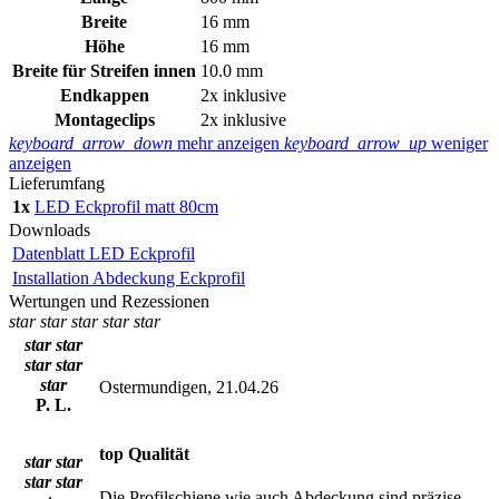
Breite
16 mm
Höhe
16 mm
Breite für Streifen innen
10.0 mm
Endkappen
2x inklusive
Montageclips
2x inklusive
keyboard_arrow_down
mehr anzeigen
keyboard_arrow_up
weniger
anzeigen
Lieferumfang
1x
LED Eckprofil matt 80cm
Downloads
Datenblatt LED Eckprofil
Installation Abdeckung Eckprofil
Wertungen und Rezessionen
star
star
star
star
star
star
star
star
star
star
Ostermundigen, 21.04.26
P. L.
top Qualität
star
star
star
star
Die Profilschiene wie auch Abdeckung sind präzise