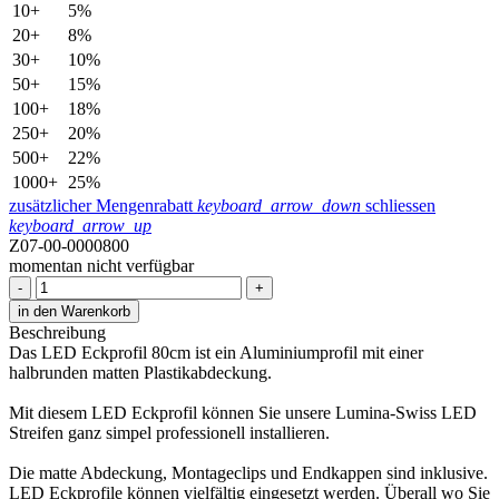
10+
5%
20+
8%
30+
10%
50+
15%
100+
18%
250+
20%
500+
22%
1000+
25%
zusätzlicher Mengenrabatt
keyboard_arrow_down
schliessen
keyboard_arrow_up
Z07-00-0000800
momentan nicht verfügbar
-
+
in den Warenkorb
Beschreibung
Das LED Eckprofil 80cm ist ein Aluminiumprofil mit einer
halbrunden matten Plastikabdeckung.
Mit diesem LED Eckprofil können Sie unsere Lumina-Swiss LED
Streifen ganz simpel professionell installieren.
Die matte Abdeckung, Montageclips und Endkappen sind inklusive.
LED Eckprofile können vielfältig eingesetzt werden. Überall wo Sie