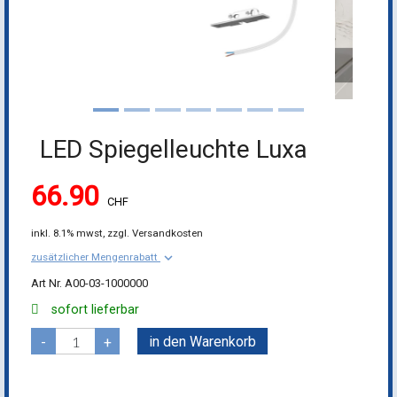
LED Spiegelleuchte Luxa
66.90
CHF
inkl.
8.1% mwst,
zzgl. Versandkosten
keyboard_arrow_down
zusätzlicher Mengenrabatt
A00-03-1000000
sofort lieferbar
in den Warenkorb
-
+