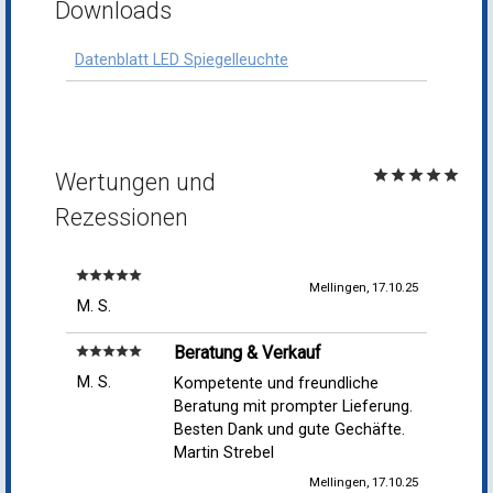
Downloads
Datenblatt LED Spiegelleuchte
star
star
star
star
star
Wertungen und
Rezessionen
star
star
star
star
star
Mellingen, 17.10.25
M. S.
Beratung & Verkauf
star
star
star
star
star
M. S.
Kompetente und freundliche
Beratung mit prompter Lieferung.
Besten Dank und gute Gechäfte.
Martin Strebel
Mellingen, 17.10.25