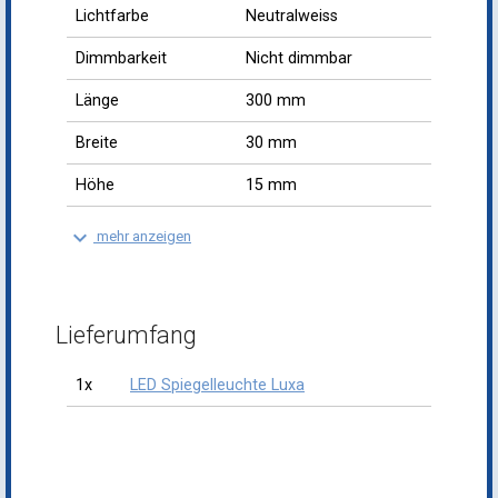
Lichtfarbe
Neutralweiss
Dimmbarkeit
Nicht dimmbar
Länge
300 mm
Breite
30 mm
Höhe
15 mm
keyboard_arrow_down
mehr anzeigen
Lieferumfang
1x
LED Spiegelleuchte Luxa