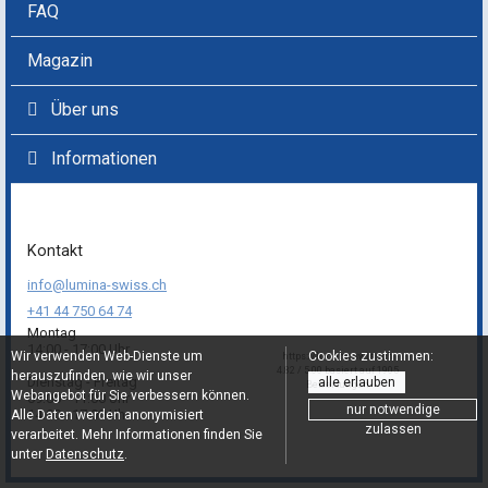
FAQ
Magazin
Über uns
Informationen
Kontakt
info@lumina-swiss.ch
+41 44 750 64 74
Montag
14:00 - 17:00 Uhr
Wir verwenden Web-Dienste um
Cookies zustimmen:
https://lumina-swiss.ch
4.82 / 5.00 basiert auf 1905
herauszufinden, wie wir unser
Dienstag - Freitag
alle erlauben
Bewertungen
Webangebot für Sie verbessern können.
09:00 - 11:00 Uhr
nur notwendige
14:00 - 17:00 Uhr
Alle Daten werden anonymisiert
zulassen
verarbeitet. Mehr Informationen finden Sie
unter
Datenschutz
.