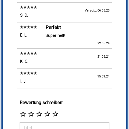
star
star
star
star
star
Versoix, 06.03.25
S. D.
Perfekt
star
star
star
star
star
E. L.
Super hell!
22.05.24
star
star
star
star
star
21.03.24
K. O.
star
star
star
star
star
15.01.24
I. J.
Bewertung schreiben:
star_border
star_border
star_border
star_border
star_border