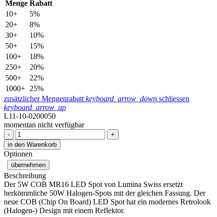
Menge
Rabatt
10+
5%
20+
8%
30+
10%
50+
15%
100+
18%
250+
20%
500+
22%
1000+
25%
zusätzlicher Mengenrabatt
keyboard_arrow_down
schliessen
keyboard_arrow_up
L11-10-0200050
momentan nicht verfügbar
-
+
in den Warenkorb
Optionen
übernehmen
Beschreibung
Der 5W COB MR16 LED Spot von Lumina Swiss ersetzt
herkömmliche 50W Halogen-Spots mit der gleichen Fassung. Der
neue COB (Chip On Board) LED Spot hat ein modernes Retrolook
(Halogen-) Design mit einem Reflektor.