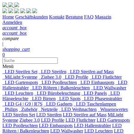
Home
Geschäftskunden
Kontakt
Beratung
FAQ
Magazin
Anmelden
account_box
account_box
compare
|
shopping_cart
0
Menü
LED Streifen Set
LED Streifen
LED Streifen auf Mass
MiLight Systeme
Zigbee 3.0
LED Profile
LED Flutlichter
LED Gartenspots
LED Poolleuchten
LED Einbauspots
LED
Hallenstrahler
LED Röhren | Balkenleuchten
LED Wallwasher
LED Leuchten
LED Bürobeleuchtung
LED Panels
LED
Hängeleuchte
LED Birnen
LED Spots
LED Phasenstrahler
LED G4 | G9 | R7S
LED Gadgets
LED Taschenlampen
Philips
Zubehör
Netzteile
LED Weihnachten
Wissenswertes
LED Streifen Set
LED Streifen
LED Streifen auf Mass
MiLight
Systeme
Zigbee 3.0
LED Profile
LED Flutlichter
LED Gartenspots
LED Poolleuchten
LED Einbauspots
LED Hallenstrahler
LED
Röhren | Balkenleuchten
LED Wallwasher
LED Leuchten
LED