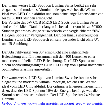
Der warm-weisse LED Spot von Lumina Swiss besitzt ein sehr
elegantes und modernes Aluminiumdesign, welches die Wärme
ideal vom LED Chip abführt und somit eine lange Lebensdauer von
bis zu 50'000 Stunden ermöglicht.
Die Vorteile des 5W COB MR16 LED Spots von Lumina Swiss
sind eindrücklich. Dank der langen Lebensdauer von bis zu 50'000
Stunden gehört das lästige Auswechseln von vergleichbaren 50W
Halogen Spots zur Vergangenheit. Darüber hinaus überzeugt der
Lumina Swiss LED Spot durch ein sehr gesundes Licht ohne UV
und IR Strahlung.
Der Abstrahlwinkel von 30° ermöglicht eine zielgerichtete
Beleuchtung und führt zusammen mit den 400 Lumen zu einer
modernen und hellen LED Beleuchtung. Der LED Spot ist mit
einem hochleistungsfähigen COB LED Chip von Epistar unter einer
optimierten Glaslinse ausgestattet.
Der warm-weisse LED Spot von Lumina Swiss besitzt ein sehr
elegantes und modernes Aluminiumdesign, welches die Wärme
ideal vom LED Chip abführt. Die optimierte Energieeffizienz führt
dazu, dass der LED Spot nur 10% der Energie benötigt, was die
Stromkosten drastisch reduziert. Der LED Spot besitzt 24 Monate
Garantie.
keyboard_arrow_down
mehr anzeigen
keyboard_arrow_up
weniger