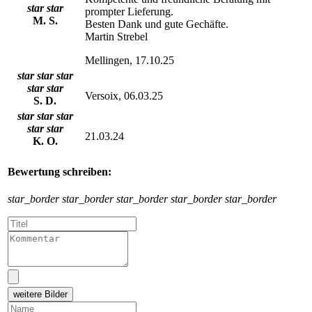
star
star
prompter Lieferung.
M. S.
Besten Dank und gute Gechäfte.
Martin Strebel
Mellingen, 17.10.25
star
star
star
star
star
Versoix, 06.03.25
S. D.
star
star
star
star
star
21.03.24
K. O.
Bewertung schreiben:
star_border
star_border
star_border
star_border
star_border
weitere Bilder