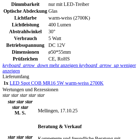
Dimmbarkeit
nur mit LED-Treiber
Optische Abdeckung
Glas
Lichtfarbe
warm-weiss (2700K)
Lichtleistung
400 Lumen
Abstrahlwinkel
30°
Verbrauch
5 Watt
Betriebsspannung
DC 12V
Dimensionen
ø50*55mm
Prüfzeichen
CE, RoHS
keyboard_arrow_down
mehr anzeigen
keyboard_arrow_up
weniger
anzeigen
Lieferumfang
1x
LED Spot COB MR16 5W warm-weiss 2700K
Wertungen und Rezessionen
star
star
star
star
star
star
star
star
star
star
Mellingen, 17.10.25
M. S.
Beratung & Verkauf
star
star
star
Kompetente und freundliche Beratung mit