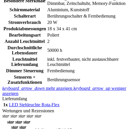
Besondere Merkmale
Dimmbar, Zeitschaltuhr, Memory-Funktion
Schirmmaterial
‎‎Aluminium, Kunststoff
Schalterart
‎Berührungsschalter & Fernbedienung
Stromverbrauch
‎20 W
Produktabmessungen
18 x 34 x 41 cm
Bearbeitungsart
Poliert
Anzahl Leuchtmittel
2
Durchschnittliche
50000 h
Lebensdauer
Leuchtmittel
inkl. festverbauter, nicht austauschbarer
Lieferumfang
Leuchtmittel
Dimmer Steuerung
Fernbedienung
Sensoren +
Berührungssensor
Zusatzfunktionen
keyboard_arrow_down
mehr anzeigen
keyboard_arrow_up
weniger
anzeigen
Lieferumfang
1x
LED Stehleuchte Rota-Flex
Wertungen und Rezessionen
star
star
star
star
star
star
star
star
star
star