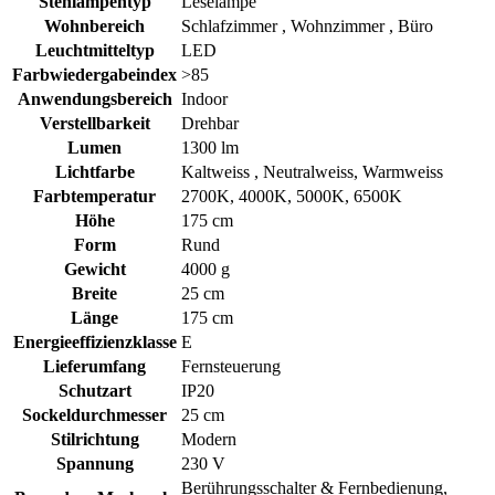
Stehlampentyp
Leselampe
Wohnbereich
Schlafzimmer , Wohnzimmer , Büro
Leuchtmitteltyp
LED
Farbwiedergabeindex
>85
Anwendungsbereich
Indoor
Verstellbarkeit
Drehbar
Lumen
‎1300 lm
Lichtfarbe
Kaltweiss , Neutralweiss, Warmweiss
Farbtemperatur
‎2700K, 4000K, 5000K, 6500K
Höhe
‎175 cm
Form
‎Rund
Gewicht
‎4000 g
Breite
25 cm
Länge
175 cm
Energieeffizienzklasse
E
Lieferumfang
‎Fernsteuerung
Schutzart
‎IP20
Sockeldurchmesser
‎25 cm
Stilrichtung
‎Modern
Spannung
‎230 V
‎Berührungsschalter & Fernbedienung,