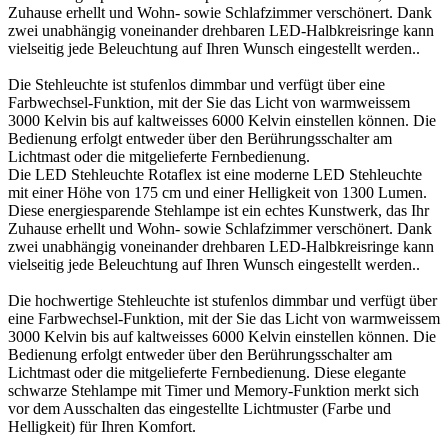
Zuhause erhellt und Wohn- sowie Schlafzimmer verschönert. Dank
zwei unabhängig voneinander drehbaren LED-Halbkreisringe kann
vielseitig jede Beleuchtung auf Ihren Wunsch eingestellt werden..
Die Stehleuchte ist stufenlos dimmbar und verfügt über eine
Farbwechsel-Funktion, mit der Sie das Licht von warmweissem
3000 Kelvin bis auf kaltweisses 6000 Kelvin einstellen können. Die
Bedienung erfolgt entweder über den Berührungsschalter am
Lichtmast oder die mitgelieferte Fernbedienung.
Die LED Stehleuchte Rotaflex ist eine moderne LED Stehleuchte
mit einer Höhe von 175 cm und einer Helligkeit von 1300 Lumen.
Diese energiesparende Stehlampe ist ein echtes Kunstwerk, das Ihr
Zuhause erhellt und Wohn- sowie Schlafzimmer verschönert. Dank
zwei unabhängig voneinander drehbaren LED-Halbkreisringe kann
vielseitig jede Beleuchtung auf Ihren Wunsch eingestellt werden..
Die hochwertige Stehleuchte ist stufenlos dimmbar und verfügt über
eine Farbwechsel-Funktion, mit der Sie das Licht von warmweissem
3000 Kelvin bis auf kaltweisses 6000 Kelvin einstellen können. Die
Bedienung erfolgt entweder über den Berührungsschalter am
Lichtmast oder die mitgelieferte Fernbedienung. Diese elegante
schwarze Stehlampe mit Timer und Memory-Funktion merkt sich
vor dem Ausschalten das eingestellte Lichtmuster (Farbe und
Helligkeit) für Ihren Komfort.