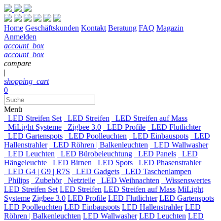
Home
Geschäftskunden
Kontakt
Beratung
FAQ
Magazin
Anmelden
account_box
account_box
compare
|
shopping_cart
0
Menü
LED Streifen Set
LED Streifen
LED Streifen auf Mass
MiLight Systeme
Zigbee 3.0
LED Profile
LED Flutlichter
LED Gartenspots
LED Poolleuchten
LED Einbauspots
LED
Hallenstrahler
LED Röhren | Balkenleuchten
LED Wallwasher
LED Leuchten
LED Bürobeleuchtung
LED Panels
LED
Hängeleuchte
LED Birnen
LED Spots
LED Phasenstrahler
LED G4 | G9 | R7S
LED Gadgets
LED Taschenlampen
Philips
Zubehör
Netzteile
LED Weihnachten
Wissenswertes
LED Streifen Set
LED Streifen
LED Streifen auf Mass
MiLight
Systeme
Zigbee 3.0
LED Profile
LED Flutlichter
LED Gartenspots
LED Poolleuchten
LED Einbauspots
LED Hallenstrahler
LED
Röhren | Balkenleuchten
LED Wallwasher
LED Leuchten
LED