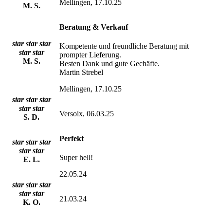
Mellingen, 17.10.25
M. S.
Beratung & Verkauf
star
star
star
Kompetente und freundliche Beratung mit
star
star
prompter Lieferung.
M. S.
Besten Dank und gute Gechäfte.
Martin Strebel
Mellingen, 17.10.25
star
star
star
star
star
Versoix, 06.03.25
S. D.
Perfekt
star
star
star
star
star
Super hell!
E. L.
22.05.24
star
star
star
star
star
21.03.24
K. O.