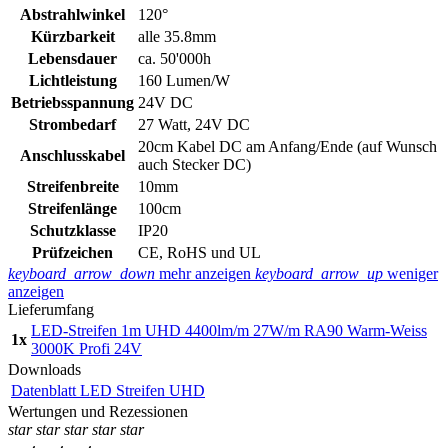
Abstrahlwinkel
120°
Kürzbarkeit
alle 35.8mm
Lebensdauer
ca. 50'000h
Lichtleistung
160 Lumen/W
Betriebsspannung
24V DC
Strombedarf
27 Watt, 24V DC
20cm Kabel DC am Anfang/Ende (auf Wunsch
Anschlusskabel
auch Stecker DC)
Streifenbreite
10mm
Streifenlänge
100cm
Schutzklasse
IP20
Prüfzeichen
CE, RoHS und UL
keyboard_arrow_down
mehr anzeigen
keyboard_arrow_up
weniger
anzeigen
Lieferumfang
LED-Streifen 1m UHD 4400lm/m 27W/m RA90 Warm-Weiss
1x
3000K Profi 24V
Downloads
Datenblatt LED Streifen UHD
Wertungen und Rezessionen
star
star
star
star
star