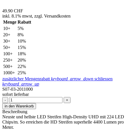
49.90
CHF
inkl.
8.1% mwst,
zzgl. Versandkosten
Menge
Rabatt
10+
5%
20+
8%
30+
10%
50+
15%
100+
18%
250+
20%
500+
22%
1000+
25%
zusätzlicher Mengenrabatt
keyboard_arrow_down
schliessen
keyboard_arrow_up
S07-03-2011000
sofort lieferbar
-
+
in den Warenkorb
Beschreibung
Neuste und hellste LED Streifen High-Density UHD mit 224 LED
Chips/m. So erreichen die HD Streifen superhelle 4400 Lumen pro
Meter.