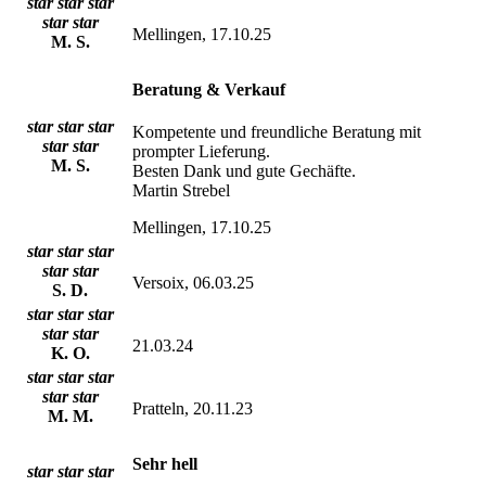
star
star
star
star
star
Mellingen, 17.10.25
M. S.
Beratung & Verkauf
star
star
star
Kompetente und freundliche Beratung mit
star
star
prompter Lieferung.
M. S.
Besten Dank und gute Gechäfte.
Martin Strebel
Mellingen, 17.10.25
star
star
star
star
star
Versoix, 06.03.25
S. D.
star
star
star
star
star
21.03.24
K. O.
star
star
star
star
star
Pratteln, 20.11.23
M. M.
Sehr hell
star
star
star