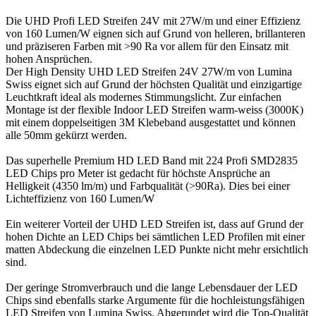
Die UHD Profi LED Streifen 24V mit 27W/m und einer Effizienz
von 160 Lumen/W eignen sich auf Grund von helleren, brillanteren
und präziseren Farben mit >90 Ra vor allem für den Einsatz mit
hohen Ansprüchen.
Der High Density UHD LED Streifen 24V 27W/m von Lumina
Swiss eignet sich auf Grund der höchsten Qualität und einzigartige
Leuchtkraft ideal als modernes Stimmungslicht. Zur einfachen
Montage ist der flexible Indoor LED Streifen warm-weiss (3000K)
mit einem doppelseitigen 3M Klebeband ausgestattet und können
alle 50mm gekürzt werden.
Das superhelle Premium HD LED Band mit 224 Profi SMD2835
LED Chips pro Meter ist gedacht für höchste Ansprüche an
Helligkeit (4350 lm/m) und Farbqualität (>90Ra). Dies bei einer
Lichteffizienz von 160 Lumen/W
Ein weiterer Vorteil der UHD LED Streifen ist, dass auf Grund der
hohen Dichte an LED Chips bei sämtlichen LED Profilen mit einer
matten Abdeckung die einzelnen LED Punkte nicht mehr ersichtlich
sind.
Der geringe Stromverbrauch und die lange Lebensdauer der LED
Chips sind ebenfalls starke Argumente für die hochleistungsfähigen
LED Streifen von Lumina Swiss. Abgerundet wird die Top-Qualität