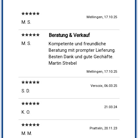
star
star
star
star
star
Mellingen, 17.10.25
M. S.
Beratung & Verkauf
star
star
star
star
star
M. S.
Kompetente und freundliche
Beratung mit prompter Lieferung.
Besten Dank und gute Gechäfte.
Martin Strebel
Mellingen, 17.10.25
star
star
star
star
star
Versoix, 06.03.25
S. D.
star
star
star
star
star
21.03.24
K. O.
star
star
star
star
star
Pratteln, 20.11.23
M. M.