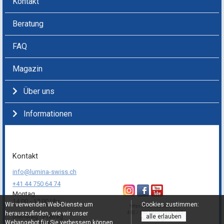
Kontakt
Beratung
FAQ
Magazin
Über uns
Informationen
Kontakt
info@lumina-swiss.ch
+41 44 750 64 74
Montag
14:00 - 17:00 Uhr
Wir verwenden Web-Dienste um
Cookies zustimmen:
https://lumina-swiss.ch
herauszufinden, wie wir unser
4.82 / 5.00 basiert auf 1905
Dienstag - Freitag
alle erlauben
Bewertungen
Webangebot für Sie verbessern können.
09:00 - 11:00 Uhr