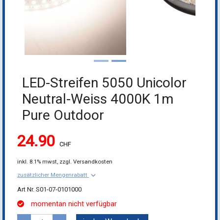
LED-Streifen 5050 Unicolor
Neutral-Weiss 4000K 1m
Pure Outdoor
24.90
CHF
inkl.
8.1% mwst,
zzgl. Versandkosten
keyboard_arrow_down
zusätzlicher Mengenrabatt
S01-07-0101000
momentan nicht verfügbar