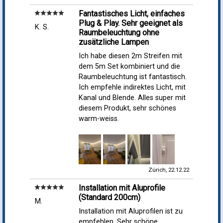
Fantastisches Licht, einfaches
star
star
star
star
star
Plug & Play. Sehr geeignet als
K. S.
Raumbeleuchtung ohne
zusätzliche Lampen
Ich habe diesen 2m Streifen mit
dem 5m Set kombiniert und die
Raumbeleuchtung ist fantastisch.
Ich empfehle indirektes Licht, mit
Kanal und Blende. Alles super mit
diesem Produkt, sehr schönes
warm-weiss.
Zürich, 22.12.22
Installation mit Aluprofile
star
star
star
star
star
(Standard 200cm)
M.
Installation mit Aluprofilen ist zu
empfehlen. Sehr schöne