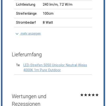
Lichtleistung
240 lm/m, 7.2 W/m
Streifenlänge
100cm
Strombedarf
8 Watt
keyboard_arrow_down
mehr anzeigen
Lieferumfang
1x
LED-Streifen 5050 Unicolor Neutral-Weiss
4000K 1m Pure Outdoor
star
star
star
star
star
Wertungen und
Rezessionen