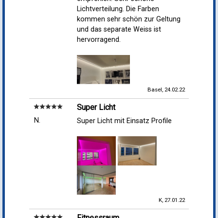
Lichtverteilung. Die Farben
kommen sehr schön zur Geltung
und das separate Weiss ist
hervorragend.
Basel, 24.02.22
Super Licht
star
star
star
star
star
N.
Super Licht mit Einsatz Profile
K, 27.01.22
Fitnessraum
star
star
star
star
star