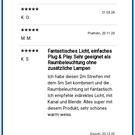
star
star
star
star
star
21.03.24
K. O.
star
star
star
star
star
Pratteln, 20.11.23
M. M.
Fantastisches Licht, einfaches
star
star
star
star
star
Plug & Play. Sehr geeignet als
K. S.
Raumbeleuchtung ohne
zusätzliche Lampen
Ich habe diesen 2m Streifen mit
dem 5m Set kombiniert und die
Raumbeleuchtung ist fantastisch.
Ich empfehle indirektes Licht, mit
Kanal und Blende. Alles super mit
diesem Produkt, sehr schönes
warm-weiss.
Zürich, 22.12.22