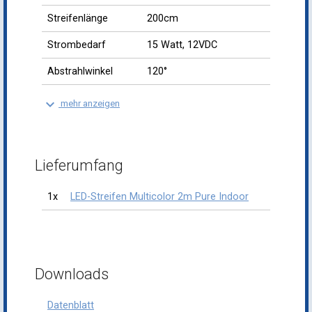
Streifenlänge
200cm
Strombedarf
15 Watt, 12VDC
Abstrahlwinkel
120°
keyboard_arrow_down
mehr anzeigen
Lieferumfang
1x
LED-Streifen Multicolor 2m Pure Indoor
Downloads
Datenblatt