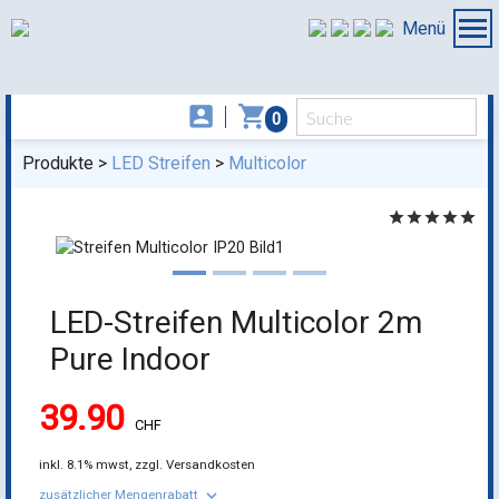
Menü
account_box
shopping_cart
0
Produkte
LED Streifen
Multicolor
star
star
star
star
star
LED-Streifen Multicolor 2m
Pure Indoor
39.90
CHF
inkl.
8.1% mwst,
zzgl. Versandkosten
keyboard_arrow_down
zusätzlicher Mengenrabatt