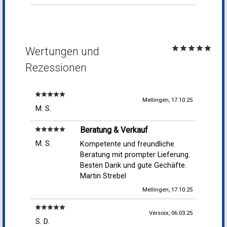
star
star
star
star
star
Wertungen und
Rezessionen
star
star
star
star
star
Mellingen, 17.10.25
M. S.
Beratung & Verkauf
star
star
star
star
star
M. S.
Kompetente und freundliche
Beratung mit prompter Lieferung.
Besten Dank und gute Gechäfte.
Martin Strebel
Mellingen, 17.10.25
star
star
star
star
star
Versoix, 06.03.25
S. D.