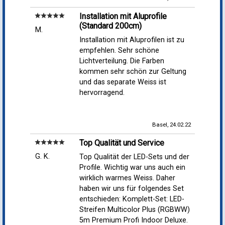
Installation mit Aluprofile
star
star
star
star
star
(Standard 200cm)
M.
Installation mit Aluprofilen ist zu
empfehlen. Sehr schöne
Lichtverteilung. Die Farben
kommen sehr schön zur Geltung
und das separate Weiss ist
hervorragend.
Basel, 24.02.22
Top Qualität und Service
star
star
star
star
star
G. K.
Top Qualität der LED-Sets und der
Profile. Wichtig war uns auch ein
wirklich warmes Weiss. Daher
haben wir uns für folgendes Set
entschieden: Komplett-Set: LED-
Streifen Multicolor Plus (RGBWW)
5m Premium Profi Indoor Deluxe.