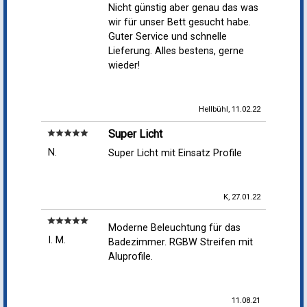
Nicht günstig aber genau das was
wir für unser Bett gesucht habe.
Guter Service und schnelle
Lieferung. Alles bestens, gerne
wieder!
Hellbühl, 11.02.22
Super Licht
star
star
star
star
star
N.
Super Licht mit Einsatz Profile
K, 27.01.22
star
star
star
star
star
Moderne Beleuchtung für das
I. M.
Badezimmer. RGBW Streifen mit
Aluprofile.
11.08.21