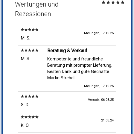
star
star
star
star
star
Wertungen und
Rezessionen
star
star
star
star
star
Mellingen, 17.10.25
M. S.
Beratung & Verkauf
star
star
star
star
star
M. S.
Kompetente und freundliche
Beratung mit prompter Lieferung.
Besten Dank und gute Gechäfte.
Martin Strebel
Mellingen, 17.10.25
star
star
star
star
star
Versoix, 06.03.25
S. D.
star
star
star
star
star
21.03.24
K. O.