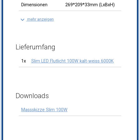
Dimensionen
269*209*33mm (LxBxH)
keyboard_arrow_down
mehr anzeigen
Lieferumfang
1x
Slim LED Flutlicht 100W kalt-weiss 6000K
Downloads
Massskizze Slim 100W