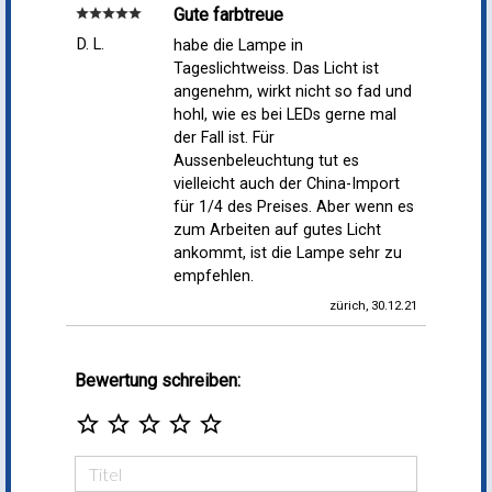
Gute farbtreue
star
star
star
star
star
D. L.
habe die Lampe in
Tageslichtweiss. Das Licht ist
angenehm, wirkt nicht so fad und
hohl, wie es bei LEDs gerne mal
der Fall ist. Für
Aussenbeleuchtung tut es
vielleicht auch der China-Import
für 1/4 des Preises. Aber wenn es
zum Arbeiten auf gutes Licht
ankommt, ist die Lampe sehr zu
empfehlen.
zürich, 30.12.21
Bewertung schreiben:
star_border
star_border
star_border
star_border
star_border