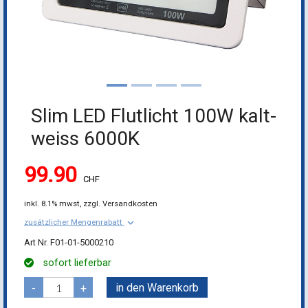
Slim LED Flutlicht 100W kalt-
weiss 6000K
99.90
CHF
inkl.
8.1% mwst,
zzgl. Versandkosten
keyboard_arrow_down
zusätzlicher Mengenrabatt
F01-01-5000210
sofort lieferbar
in den Warenkorb
-
+