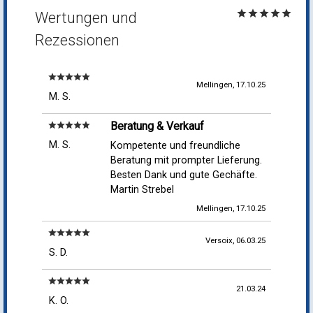
star
star
star
star
star
Wertungen und
Rezessionen
star
star
star
star
star
Mellingen, 17.10.25
M. S.
Beratung & Verkauf
star
star
star
star
star
M. S.
Kompetente und freundliche
Beratung mit prompter Lieferung.
Besten Dank und gute Gechäfte.
Martin Strebel
Mellingen, 17.10.25
star
star
star
star
star
Versoix, 06.03.25
S. D.
star
star
star
star
star
21.03.24
K. O.