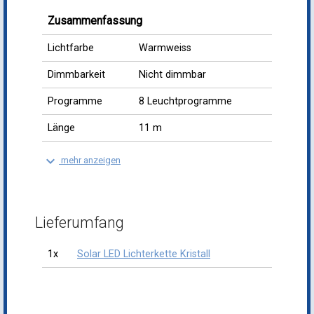
Zusammenfassung
Lichtfarbe
Warmweiss
Dimmbarkeit
Nicht dimmbar
Programme
8 Leuchtprogramme
Länge
11 m
keyboard_arrow_down
mehr anzeigen
Lieferumfang
1x
Solar LED Lichterkette Kristall