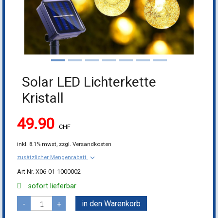
Solar LED Lichterkette
Kristall
49.90
CHF
inkl.
8.1% mwst,
zzgl. Versandkosten
keyboard_arrow_down
zusätzlicher Mengenrabatt
X06-01-1000002
sofort lieferbar
in den Warenkorb
-
+