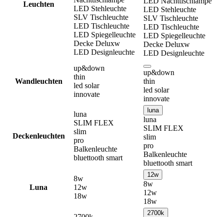
LED Nachttischlampe
Leuchten
LED Stehleuchte
LED Stehleuchte
SLV Tischleuchte
SLV Tischleuchte
LED Tischleuchte
LED Tischleuchte
LED Spiegelleuchte
LED Spiegelleuchte
Decke Deluxw
Decke Deluxw
LED Designleuchte
LED Designleuchte
up&down
up&down
thin
Wandleuchten
thin
led solar
led solar
innovate
innovate
luna
luna
luna
SLIM FLEX
SLIM FLEX
slim
Deckenleuchten
slim
pro
pro
Balkenleuchte
Balkenleuchte
bluettooth smart
bluettooth smart
12w
8w
8w
Luna
12w
12w
18w
18w
2700k
2700k