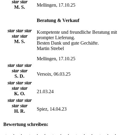
star
star
Mellingen, 17.10.25
M. S.
Beratung & Verkauf
star
star
star
Kompetente und freundliche Beratung mit
star
star
prompter Lieferung.
M. S.
Besten Dank und gute Gechäfte.
Martin Strebel
Mellingen, 17.10.25
star
star
star
star
star
Versoix, 06.03.25
S. D.
star
star
star
star
star
21.03.24
K. O.
star
star
star
star
star
Spiez, 14.04.23
H. R.
Bewertung schreiben: