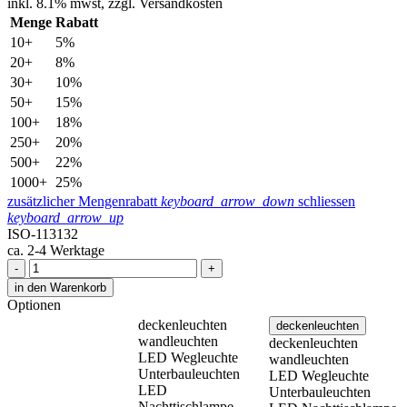
inkl.
8.1% mwst,
zzgl. Versandkosten
Menge
Rabatt
10+
5%
20+
8%
30+
10%
50+
15%
100+
18%
250+
20%
500+
22%
1000+
25%
zusätzlicher Mengenrabatt
keyboard_arrow_down
schliessen
keyboard_arrow_up
ISO-113132
ca. 2-4 Werktage
-
+
in den Warenkorb
Optionen
deckenleuchten
deckenleuchten
wandleuchten
deckenleuchten
LED Wegleuchte
wandleuchten
Unterbauleuchten
LED Wegleuchte
LED
Unterbauleuchten
Nachttischlampe