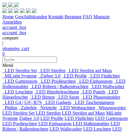
Home
Geschäftskunden
Kontakt
Beratung
FAQ
Magazin
Anmelden
account_box
account_box
compare
|
shopping_cart
0
Menü
LED Streifen Set
LED Streifen
LED Streifen auf Mass
MiLight Systeme
Zigbee 3.0
LED Profile
LED Flutlichter
LED Gartenspots
LED Poolleuchten
LED Einbauspots
LED
Hallenstrahler
LED Röhren | Balkenleuchten
LED Wallwasher
LED Leuchten
LED Bürobeleuchtung
LED Panels
LED
Hängeleuchte
LED Birnen
LED Spots
LED Phasenstrahler
LED G4 | G9 | R7S
LED Gadgets
LED Taschenlampen
Philips
Zubehör
Netzteile
LED Weihnachten
Wissenswertes
LED Streifen Set
LED Streifen
LED Streifen auf Mass
MiLight
Systeme
Zigbee 3.0
LED Profile
LED Flutlichter
LED Gartenspots
LED Poolleuchten
LED Einbauspots
LED Hallenstrahler
LED
Röhren | Balkenleuchten
LED Wallwasher
LED Leuchten
LED