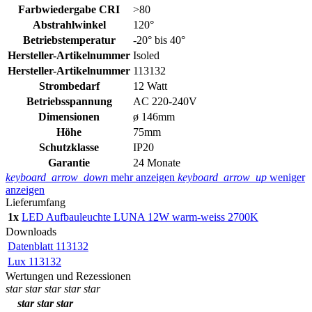
Farbwiedergabe CRI
>80
Abstrahlwinkel
120°
Betriebstemperatur
-20° bis 40°
Hersteller-Artikelnummer
Isoled
Hersteller-Artikelnummer
113132
Strombedarf
12 Watt
Betriebsspannung
AC 220-240V
Dimensionen
ø 146mm
Höhe
75mm
Schutzklasse
IP20
Garantie
24 Monate
keyboard_arrow_down
mehr anzeigen
keyboard_arrow_up
weniger
anzeigen
Lieferumfang
1x
LED Aufbauleuchte LUNA 12W warm-weiss 2700K
Downloads
Datenblatt 113132
Lux 113132
Wertungen und Rezessionen
star
star
star
star
star
star
star
star