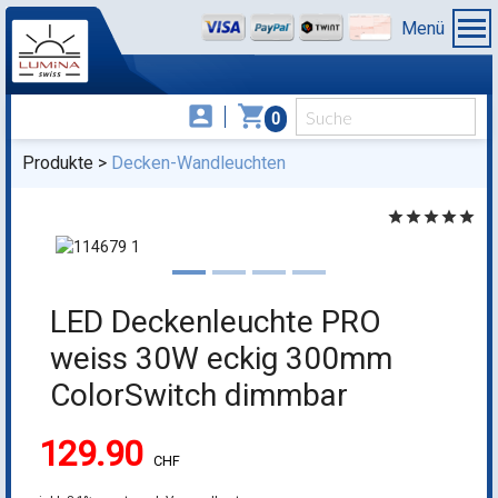
Menü
account_box
shopping_cart
0
Produkte
Decken-Wandleuchten
star
star
star
star
star
LED Deckenleuchte PRO
weiss 30W eckig 300mm
ColorSwitch dimmbar
129.90
CHF