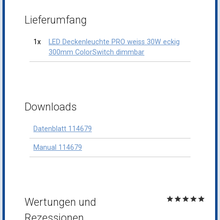
Lieferumfang
1x
LED Deckenleuchte PRO weiss 30W eckig
300mm ColorSwitch dimmbar
Downloads
Datenblatt 114679
Manual 114679
star
star
star
star
star
Wertungen und
Rezessionen