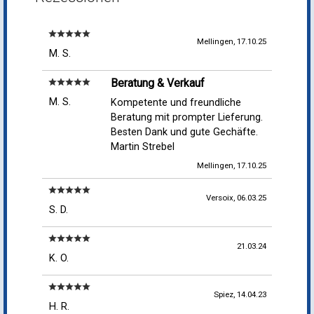
star
star
star
star
star
Mellingen, 17.10.25
M. S.
Beratung & Verkauf
star
star
star
star
star
M. S.
Kompetente und freundliche
Beratung mit prompter Lieferung.
Besten Dank und gute Gechäfte.
Martin Strebel
Mellingen, 17.10.25
star
star
star
star
star
Versoix, 06.03.25
S. D.
star
star
star
star
star
21.03.24
K. O.
star
star
star
star
star
Spiez, 14.04.23
H. R.