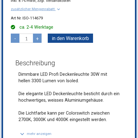
inkl.
8.1% mwst,
zzgl. Versandkosten
keyboard_arrow_down
zusätzlicher Mengenrabatt
ISO-114679
ca. 2-4 Werktage
in den Warenkorb
-
+
Beschreibung
Dimmbare LED Profi Deckenleuchte 30W mit
hellen 3300 Lumen von Isoled.
Die elegante LED Deckenleuchte besticht durch ein
hochwertiges, weisses Aluminiumgehäuse.
Die Lichtfarbe kann per Colorswitch zwischen
2700K, 3000K und 4000K eingestellt werden.
keyboard_arrow_down
mehr anzeigen