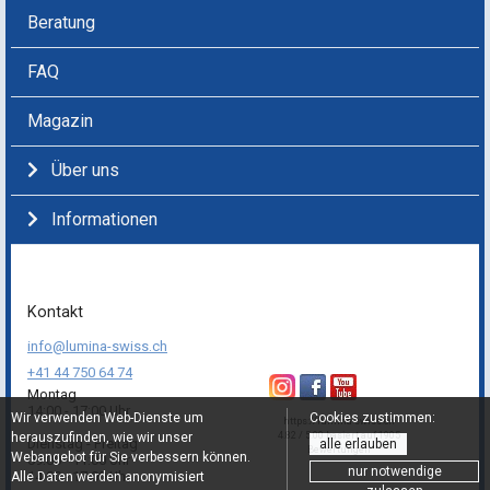
Beratung
FAQ
Magazin
Über uns
Informationen
Kontakt
info@lumina-swiss.ch
+41 44 750 64 74
Montag
14:00 - 17:00 Uhr
Wir verwenden Web-Dienste um
Cookies zustimmen:
https://lumina-swiss.ch
herauszufinden, wie wir unser
4.82 / 5.00 basiert auf 1905
Dienstag - Freitag
alle erlauben
Bewertungen
Webangebot für Sie verbessern können.
09:00 - 11:00 Uhr
nur notwendige
14:00 - 17:00 Uhr
Alle Daten werden anonymisiert