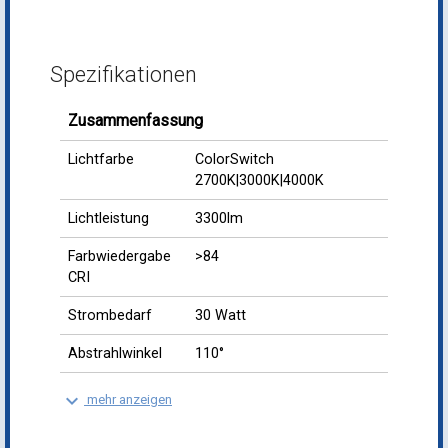
Spezifikationen
Zusammenfassung
Lichtfarbe
ColorSwitch
2700K|3000K|4000K
Lichtleistung
3300lm
Farbwiedergabe
>84
CRI
Strombedarf
30 Watt
Abstrahlwinkel
110°
keyboard_arrow_down
mehr anzeigen