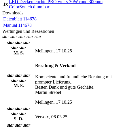
LED Deckenleuchte PRO weiss 30W rund 300mm
1x
ColorSwitch dimmbar
Downloads
Datenblatt 114678
Manual 114678
Wertungen und Rezessionen
star
star
star
star
star
star
star
star
star
star
Mellingen, 17.10.25
M. S.
Beratung & Verkauf
star
star
star
Kompetente und freundliche Beratung mit
star
star
prompter Lieferung.
M. S.
Besten Dank und gute Gechäfte.
Martin Strebel
Mellingen, 17.10.25
star
star
star
star
star
Versoix, 06.03.25
S. D.
star
star
star