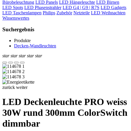
Bürobeleuchtung
LED Panels
LED Hängeleuchte
LED Birnen
LED Spots
LED Phasenstrahler
LED G4 | G9 | R7S
LED Gadgets
LED Taschenlampen
Philips
Zubehör
Netzteile
LED Weihnachten
Wissenswertes
Suchergebnis
Produkte
Decken-Wandleuchten
star
star
star
star
star
zurück
weiter
LED Deckenleuchte PRO weiss
30W rund 300mm ColorSwitch
dimmbar