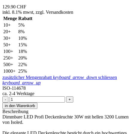
129.90
CHF
inkl.
8.1% mwst,
zzgl. Versandkosten
Menge
Rabatt
10+
5%
20+
8%
30+
10%
50+
15%
100+
18%
250+
20%
500+
22%
1000+
25%
zusätzlicher Mengenrabatt
keyboard_arrow_down
schliessen
keyboard_arrow_up
ISO-114678
ca. 2-4 Werktage
-
+
in den Warenkorb
Beschreibung
Dimmbare LED Profi Deckenleuchte 30W mit hellen 3200 Lumen
von Isoled.
Die elegante LED Deckenleuchte besticht durch ein hochwertiges,