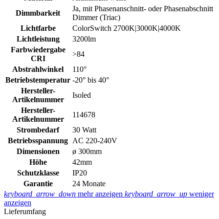
Ja, mit Phasenanschnitt- oder Phasenabschnitt
Dimmbarkeit
Dimmer (Triac)
Lichtfarbe
ColorSwitch 2700K|3000K|4000K
Lichtleistung
3200lm
Farbwiedergabe
>84
CRI
Abstrahlwinkel
110°
Betriebstemperatur
-20° bis 40°
Hersteller-
Isoled
Artikelnummer
Hersteller-
114678
Artikelnummer
Strombedarf
30 Watt
Betriebsspannung
AC 220-240V
Dimensionen
ø 300mm
Höhe
42mm
Schutzklasse
IP20
Garantie
24 Monate
keyboard_arrow_down
mehr anzeigen
keyboard_arrow_up
weniger
anzeigen
Lieferumfang