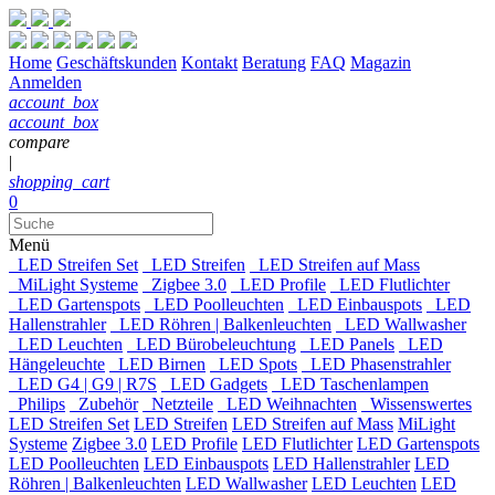
Home
Geschäftskunden
Kontakt
Beratung
FAQ
Magazin
Anmelden
account_box
account_box
compare
|
shopping_cart
0
Menü
LED Streifen Set
LED Streifen
LED Streifen auf Mass
MiLight Systeme
Zigbee 3.0
LED Profile
LED Flutlichter
LED Gartenspots
LED Poolleuchten
LED Einbauspots
LED
Hallenstrahler
LED Röhren | Balkenleuchten
LED Wallwasher
LED Leuchten
LED Bürobeleuchtung
LED Panels
LED
Hängeleuchte
LED Birnen
LED Spots
LED Phasenstrahler
LED G4 | G9 | R7S
LED Gadgets
LED Taschenlampen
Philips
Zubehör
Netzteile
LED Weihnachten
Wissenswertes
LED Streifen Set
LED Streifen
LED Streifen auf Mass
MiLight
Systeme
Zigbee 3.0
LED Profile
LED Flutlichter
LED Gartenspots
LED Poolleuchten
LED Einbauspots
LED Hallenstrahler
LED
Röhren | Balkenleuchten
LED Wallwasher
LED Leuchten
LED