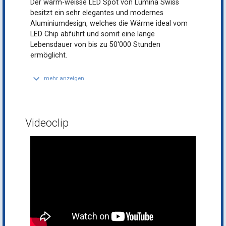
Der warm-weisse LED Spot von Lumina Swiss
besitzt ein sehr elegantes und modernes
Aluminiumdesign, welches die Wärme ideal vom
LED Chip abführt und somit eine lange
Lebensdauer von bis zu 50'000 Stunden
ermöglicht.
keyboard_arrow_down
mehr anzeigen
Videoclip