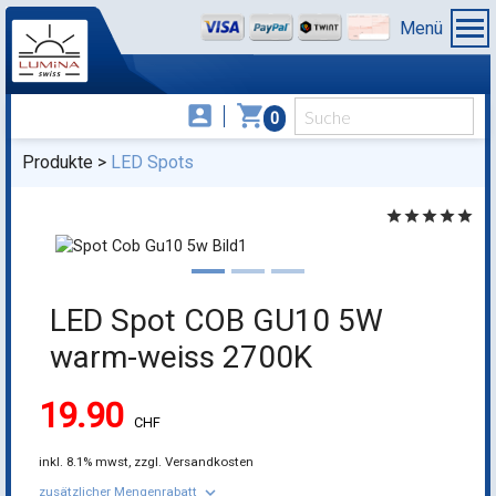
Menü
account_box
shopping_cart
0
Produkte
LED Spots
star
star
star
star
star
LED Spot COB GU10 5W
warm-weiss 2700K
19.90
CHF
inkl.
8.1% mwst,
zzgl. Versandkosten
keyboard_arrow_down
zusätzlicher Mengenrabatt