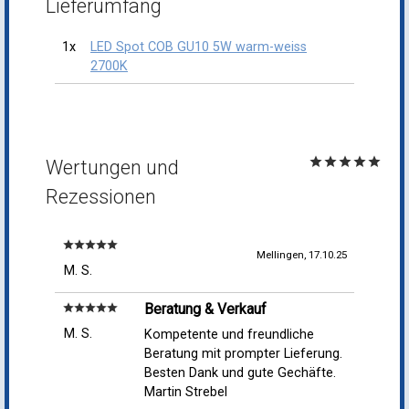
Lieferumfang
1x
LED Spot COB GU10 5W warm-weiss
2700K
star
star
star
star
star
Wertungen und
Rezessionen
star
star
star
star
star
Mellingen, 17.10.25
M. S.
Beratung & Verkauf
star
star
star
star
star
M. S.
Kompetente und freundliche
Beratung mit prompter Lieferung.
Besten Dank und gute Gechäfte.
Martin Strebel