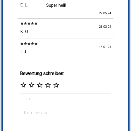
E. L.
Super hell!
22.05.24
star
star
star
star
star
21.03.24
K. O.
star
star
star
star
star
15.01.24
I. J.
Bewertung schreiben:
star_border
star_border
star_border
star_border
star_border