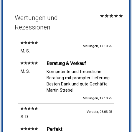
star
star
star
star
star
Wertungen und
Rezessionen
star
star
star
star
star
Mellingen, 17.10.25
M. S.
Beratung & Verkauf
star
star
star
star
star
M. S.
Kompetente und freundliche
Beratung mit prompter Lieferung.
Besten Dank und gute Gechäfte.
Martin Strebel
Mellingen, 17.10.25
star
star
star
star
star
Versoix, 06.03.25
S. D.
Perfekt
star
star
star
star
star