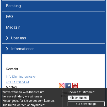
Beratung
FAQ
Magazin
Über uns
Informationen
Kontakt
info@lumina-swiss.ch
+41 44 750 64 74
Montag
14:00 - 17:00 Uhr
Wir verwenden Web-Dienste um
Cookies zustimmen:
https://lumina-swiss.ch
herauszufinden, wie wir unser
4.82 / 5.00 basiert auf 1905
Dienstag - Freitag
alle erlauben
Bewertungen
Webangebot für Sie verbessern können.
09:00 - 11:00 Uhr
nur notwendige
14:00 - 17:00 Uhr
Alle Daten werden anonymisiert