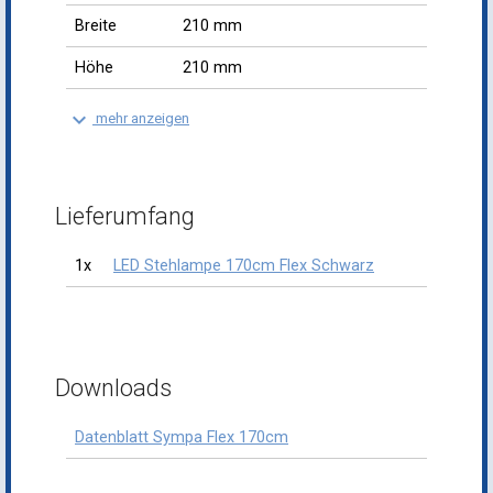
Breite
210 mm
Höhe
210 mm
keyboard_arrow_down
mehr anzeigen
Lieferumfang
1x
LED Stehlampe 170cm Flex Schwarz
Downloads
Datenblatt Sympa Flex 170cm