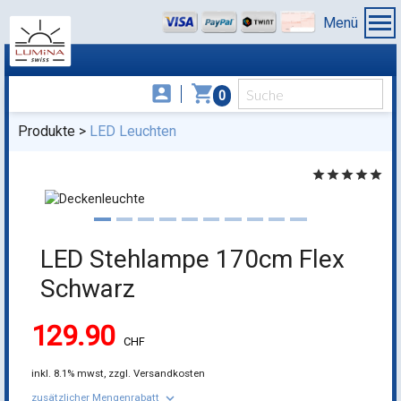
Menü
account_box
shopping_cart
0
Produkte
LED Leuchten
star
star
star
star
star
LED Stehlampe 170cm Flex
Schwarz
129.90
CHF
inkl.
8.1% mwst,
zzgl. Versandkosten
keyboard_arrow_down
zusätzlicher Mengenrabatt