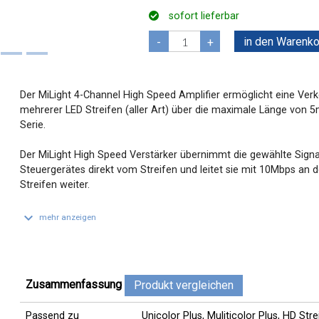
sofort lieferbar
in den Warenko
-
+
Der MiLight 4-Channel High Speed Amplifier ermöglicht eine Ver
mehrerer LED Streifen (aller Art) über die maximale Länge von 
Serie.
Der MiLight High Speed Verstärker übernimmt die gewählte Signa
Steuergerätes direkt vom Streifen und leitet sie mit 10Mbps an 
Streifen weiter.
keyboard_arrow_down
mehr anzeigen
Zusammenfassung
Produkt vergleichen
Passend zu
Unicolor Plus, Muliticolor Plus, HD Stre