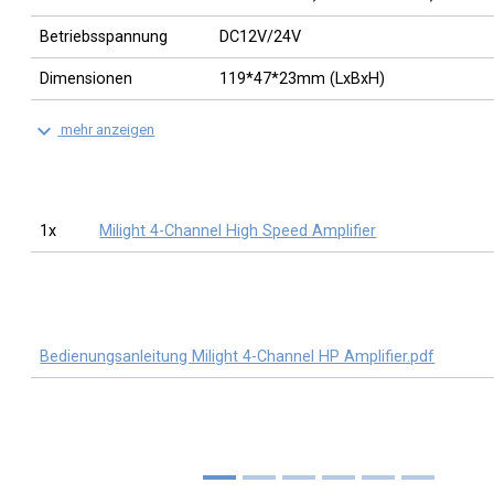
Betriebsspannung
DC12V/24V
Dimensionen
119*47*23mm (LxBxH)
keyboard_arrow_down
mehr anzeigen
1x
Milight 4-Channel High Speed Amplifier
Bedienungsanleitung Milight 4-Channel HP Amplifier.pdf