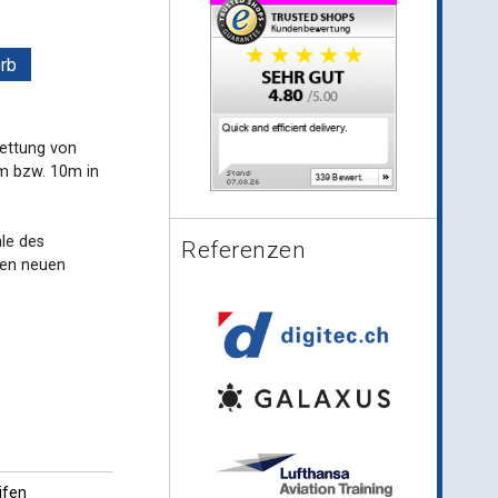
rb
kettung von
5m bzw. 10m in
le des
Referenzen
den neuen
ifen