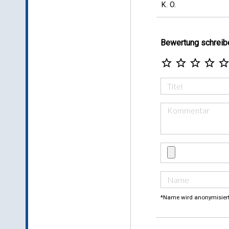
K. O.
Bewertung schreib
star_border
star_border
star_border
star_border
star_borde
*Name wird anonymisier