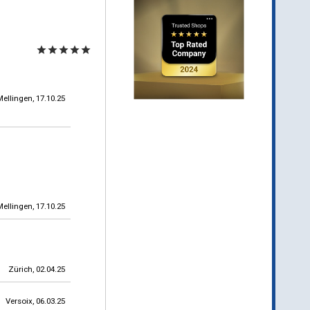
star
star
star
star
star
Mellingen, 17.10.25
Mellingen, 17.10.25
Zürich, 02.04.25
Versoix, 06.03.25