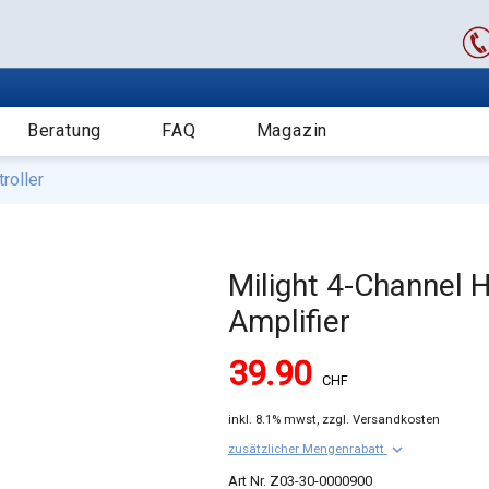
Beratung
FAQ
Magazin
roller
Milight 4-Channel 
Amplifier
39.90
CHF
inkl.
8.1% mwst,
zzgl. Versandkosten
keyboard_arrow_down
zusätzlicher Mengenrabatt
Z03-30-0000900