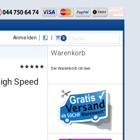
Anmelden
compare
|
shopping_cart
0
Warenkorb
star
star
star
star
star
Der Warenkorb ist leer.
High Speed