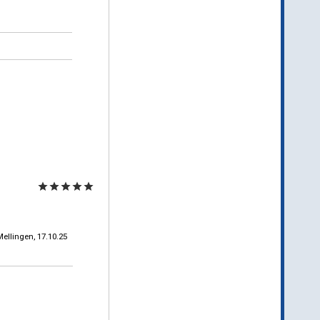
star
star
star
star
star
Mellingen, 17.10.25