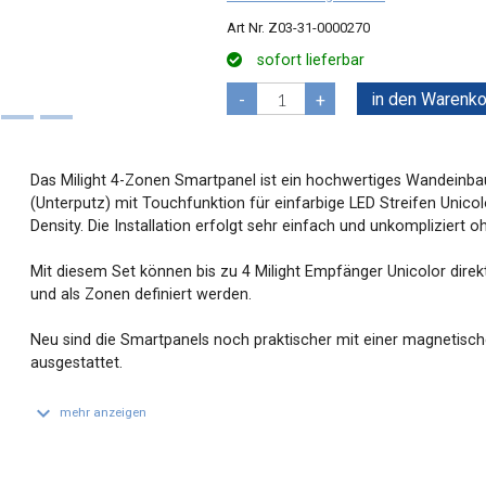
Z03-31-0000270
sofort lieferbar
in den Warenko
-
+
Das Milight 4-Zonen Smartpanel ist ein hochwertiges Wandeinba
(Unterputz) mit Touchfunktion für einfarbige LED Streifen Unicol
Density. Die Installation erfolgt sehr einfach und unkompliziert o
Mit diesem Set können bis zu 4 Milight Empfänger Unicolor direk
und als Zonen definiert werden.
Neu sind die Smartpanels noch praktischer mit einer magnetisc
ausgestattet.
keyboard_arrow_down
mehr anzeigen