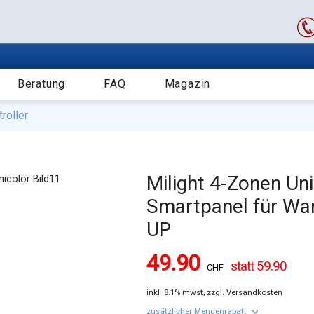
Beratung
FAQ
Magazin
roller
Milight 4-Zonen Uni
Smartpanel für Wa
UP
49.90
59.90
CHF
inkl.
8.1% mwst,
zzgl. Versandkosten
keyboard_arrow_down
zusätzlicher Mengenrabatt