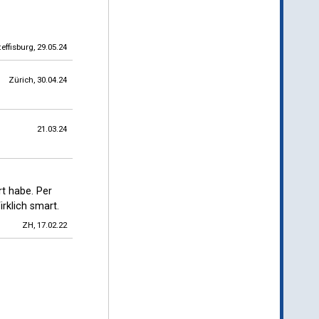
teffisburg, 29.05.24
Zürich, 30.04.24
21.03.24
rt habe. Per
rklich smart.
ZH, 17.02.22