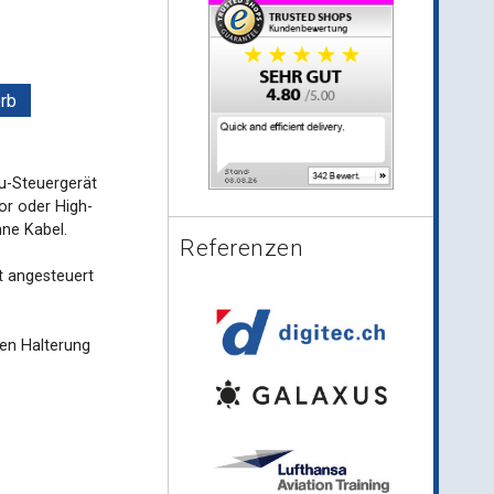
rb
u-Steuergerät
or oder High-
hne Kabel.
Referenzen
t angesteuert
hen Halterung