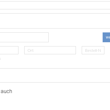
we
t
 auch