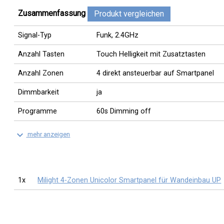
Zusammenfassung
Produkt vergleichen
Signal-Typ
Funk, 2.4GHz
Anzahl Tasten
Touch Helligkeit mit Zusatztasten
Anzahl Zonen
4 direkt ansteuerbar auf Smartpanel
Dimmbarkeit
ja
Programme
60s Dimming off
keyboard_arrow_down
mehr anzeigen
1x
Milight 4-Zonen Unicolor Smartpanel für Wandeinbau UP