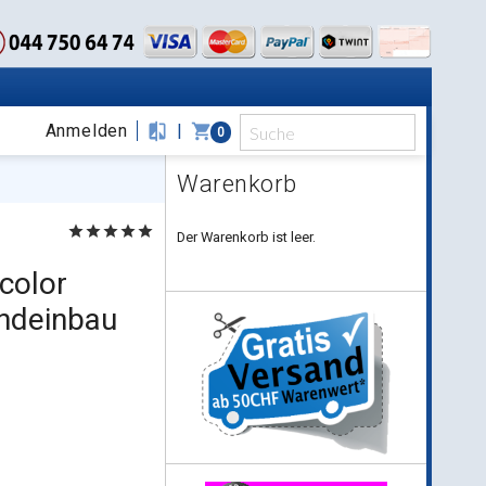
Anmelden
compare
|
shopping_cart
0
Warenkorb
star
star
star
star
star
Der Warenkorb ist leer.
color
ndeinbau