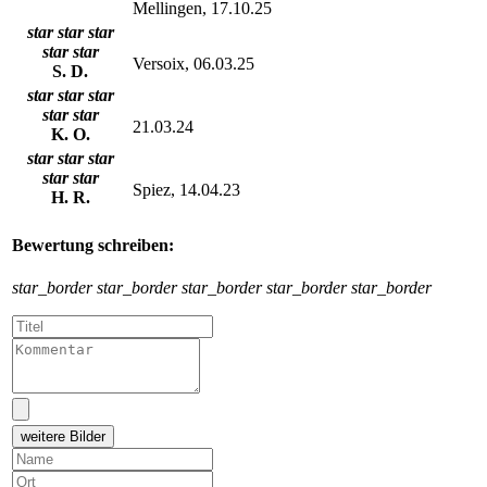
Mellingen, 17.10.25
star
star
star
star
star
Versoix, 06.03.25
S. D.
star
star
star
star
star
21.03.24
K. O.
star
star
star
star
star
Spiez, 14.04.23
H. R.
Bewertung schreiben:
star_border
star_border
star_border
star_border
star_border
weitere Bilder