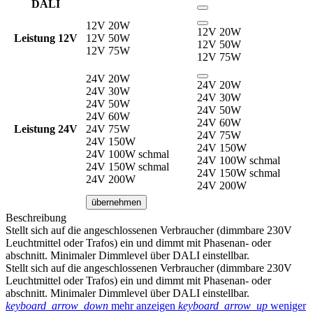
DALI
12V 20W
12V 20W
Leistung 12V
12V 50W
12V 50W
12V 75W
12V 75W
24V 20W
24V 20W
24V 30W
24V 30W
24V 50W
24V 50W
24V 60W
24V 60W
Leistung 24V
24V 75W
24V 75W
24V 150W
24V 150W
24V 100W schmal
24V 100W schmal
24V 150W schmal
24V 150W schmal
24V 200W
24V 200W
übernehmen
Beschreibung
Stellt sich auf die angeschlossenen Verbraucher (dimmbare 230V
Leuchtmittel oder Trafos) ein und dimmt mit Phasenan- oder
abschnitt. Minimaler Dimmlevel über DALI einstellbar.
Stellt sich auf die angeschlossenen Verbraucher (dimmbare 230V
Leuchtmittel oder Trafos) ein und dimmt mit Phasenan- oder
abschnitt. Minimaler Dimmlevel über DALI einstellbar.
keyboard_arrow_down
mehr anzeigen
keyboard_arrow_up
weniger