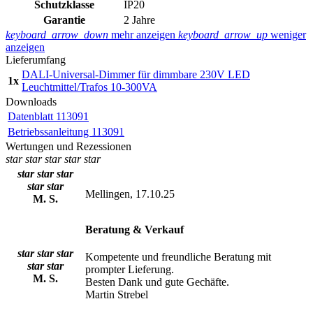
Schutzklasse
IP20
Garantie
2 Jahre
keyboard_arrow_down
mehr anzeigen
keyboard_arrow_up
weniger
anzeigen
Lieferumfang
DALI-Universal-Dimmer für dimmbare 230V LED
1x
Leuchtmittel/Trafos 10-300VA
Downloads
Datenblatt 113091
Betriebssanleitung 113091
Wertungen und Rezessionen
star
star
star
star
star
star
star
star
star
star
Mellingen, 17.10.25
M. S.
Beratung & Verkauf
star
star
star
Kompetente und freundliche Beratung mit
star
star
prompter Lieferung.
M. S.
Besten Dank und gute Gechäfte.
Martin Strebel