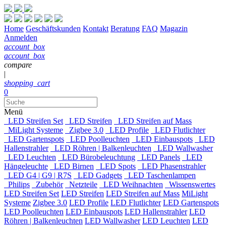
Home
Geschäftskunden
Kontakt
Beratung
FAQ
Magazin
Anmelden
account_box
account_box
compare
|
shopping_cart
0
Menü
LED Streifen Set
LED Streifen
LED Streifen auf Mass
MiLight Systeme
Zigbee 3.0
LED Profile
LED Flutlichter
LED Gartenspots
LED Poolleuchten
LED Einbauspots
LED
Hallenstrahler
LED Röhren | Balkenleuchten
LED Wallwasher
LED Leuchten
LED Bürobeleuchtung
LED Panels
LED
Hängeleuchte
LED Birnen
LED Spots
LED Phasenstrahler
LED G4 | G9 | R7S
LED Gadgets
LED Taschenlampen
Philips
Zubehör
Netzteile
LED Weihnachten
Wissenswertes
LED Streifen Set
LED Streifen
LED Streifen auf Mass
MiLight
Systeme
Zigbee 3.0
LED Profile
LED Flutlichter
LED Gartenspots
LED Poolleuchten
LED Einbauspots
LED Hallenstrahler
LED
Röhren | Balkenleuchten
LED Wallwasher
LED Leuchten
LED