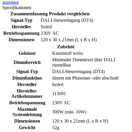
anzeigen
Spezifikationen
Zusammenfassung
Produkt vergleichen
Signal-Typ
DALI-Steuereingang (DT4)
Hersteller
Isoled
Betriebsspannung
230V AC
Dimensionen
120 x 30 x 21mm (L x B x H)
Zubehör
Gehäuse
Kunststoff weiss
Minimaler Dimmlevel über DALI
Dimmbereich
einstellbar
Signal-Typ
DALI-Steuereingang (DT4)
Dimmfunktion
dimmt mit Phasenan- oder abschnitt
Hersteller
Isoled
Hersteller-
113091
Artikelnummer
Betriebsspannung
230V AC
Maximale
300W (min. 10W)
Systemleistung
Dimensionen
120 x 30 x 21mm (L x B x H)
Gewicht
52g