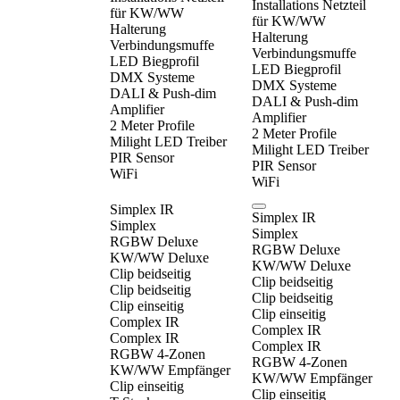
Installations Netzteil
für KW/WW
für KW/WW
Halterung
Halterung
Verbindungsmuffe
Verbindungsmuffe
LED Biegprofil
LED Biegprofil
DMX Systeme
DMX Systeme
DALI & Push-dim
DALI & Push-dim
Amplifier
Amplifier
2 Meter Profile
2 Meter Profile
Milight LED Treiber
Milight LED Treiber
PIR Sensor
PIR Sensor
WiFi
WiFi
Simplex IR
Simplex IR
Simplex
Simplex
RGBW Deluxe
RGBW Deluxe
KW/WW Deluxe
KW/WW Deluxe
Clip beidseitig
Clip beidseitig
Clip beidseitig
Clip beidseitig
Clip einseitig
Clip einseitig
Complex IR
Complex IR
Complex IR
Complex IR
RGBW 4-Zonen
RGBW 4-Zonen
KW/WW Empfänger
KW/WW Empfänger
Clip einseitig
Clip einseitig