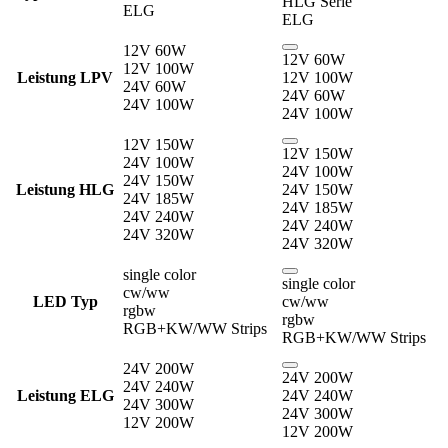
HLG Serie
ELG
ELG
12V 60W
12V 60W
12V 100W
Leistung LPV
12V 100W
24V 60W
24V 60W
24V 100W
24V 100W
12V 150W
12V 150W
24V 100W
24V 100W
24V 150W
Leistung HLG
24V 150W
24V 185W
24V 185W
24V 240W
24V 240W
24V 320W
24V 320W
single color
single color
cw/ww
LED Typ
cw/ww
rgbw
rgbw
RGB+KW/WW Strips
RGB+KW/WW Strips
24V 200W
24V 200W
24V 240W
Leistung ELG
24V 240W
24V 300W
24V 300W
12V 200W
12V 200W